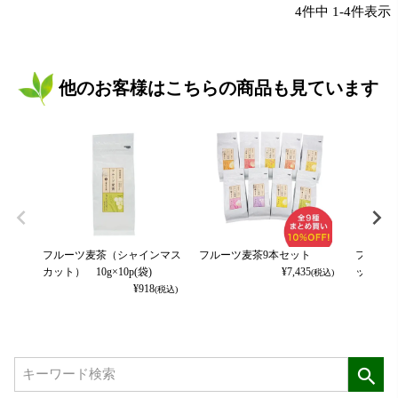
4
件中
1
-
4
件表示
他のお客様はこちらの商品も見ています
フルーツ麦茶（シャインマス
フルーツ麦茶9本セット
フルーツ
カット） 10g×10p(袋)
¥
7,435
ット(ク
(税込)
¥
918
(税込)