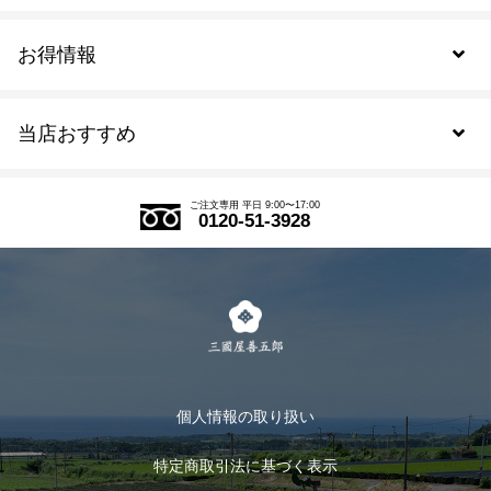
お得情報
新規会員登録
当店おすすめ
会員規約について
SDGs
アウトレットセール
ご注文の流れ
ご注文専用 平日 9:00〜17:00
0120-51-3928
式部の香りシリーズ
お得なまとめ買い
LINE登録
茶楽
キャンペーン
メルマガ登録
季節限定商品
メール便対応商品
マイページ
お茶のギフト
個人情報の取り扱い
ログイン
特定商取引法に基づく表示
おすすめのお茶