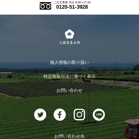
ご注文の流れ
ご注文専用 平日 9:00〜17:00
0120-51-3928
式部の香りシリーズ
お得なまとめ買い
LINE登録
茶楽
キャンペーン
メルマガ登録
季節限定商品
メール便対応商品
マイページ
お茶のギフト
個人情報の取り扱い
ログイン
特定商取引法に基づく表示
おすすめのお茶
ログアウト
お問い合わせ
お茶に合うスイーツ
お問い合わせ先