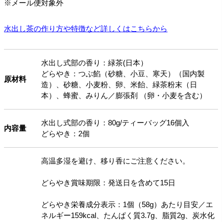
※メール便対象外
水出し茶の作り方や特徴など詳しくはこちらから
水出し式部の香り：緑茶(日本）
どらやき：つぶ餡（砂糖、小豆、寒天）（国内製
原材料
造）、砂糖、小麦粉、卵、米飴、緑茶粉末（日
本）、蜂蜜、みりん／膨張剤 （卵・小麦を含む）
水出し式部の香り：80g/ティーバッグ16個入
内容量
どらやき：2個
高温多湿を避け、移り香にご注意ください。
どらやき賞味期限：発送日を含めて15日
どらやき栄養成分表示：1個（58g）あたり目安／エ
ネルギー159kcal、たんぱく質3.7g、脂質2g、炭水化