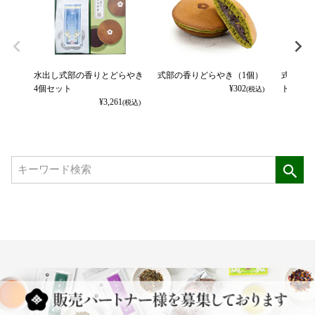
水出し式部の香りとどらやき
式部の香りどらやき（1個）
式部の香
4個セット
¥
302
ト
(税込)
¥
3,261
(税込)