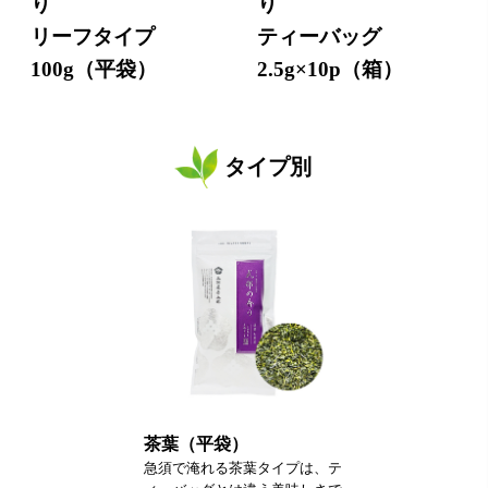
り
り
リーフタイプ
ティーバッグ
100g（平袋）
2.5g×10p（箱）
タイプ別
茶葉（平袋）
急須で淹れる茶葉タイプは、テ