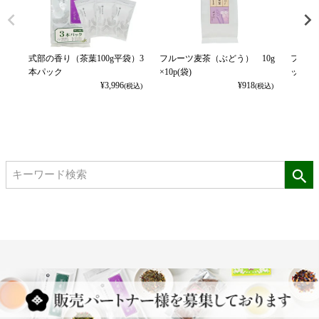
式部の香り（茶葉100g平袋）3
フルーツ麦茶（ぶどう） 10g
フルー
本パック
×10p(袋)
ット） 1
¥
3,996
¥
918
(税込)
(税込)