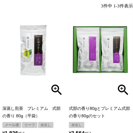
3
件中
1
-
3
件表示
深蒸し煎茶 プレミアム 式部
式部の香り80gとプレミアム式部
の香り 80g（平袋）
の香り80gのセット
メール便
リーフ
水出し
水出し
1,836
3,564