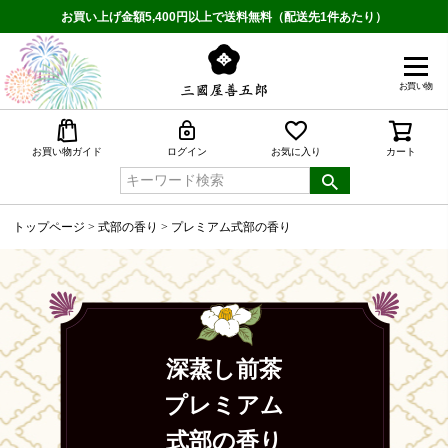
お買い上げ金額5,400円以上で送料無料（配送先1件あたり）
お買い物
検索
お買い物ガイド
ログイン
お気に入り
カート
トップページ
式部の香り
プレミアム式部の香り
深蒸し前茶
プレミアム
式部の香り