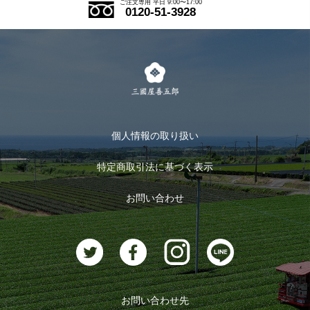
ご注文専用 平日 9:00〜17:00
0120-51-3928
式部の香りシリーズ
お得なまとめ買い
LINE登録
茶楽
キャンペーン
メルマガ登録
季節限定商品
メール便対応商品
マイページ
お茶のギフト
個人情報の取り扱い
ログイン
特定商取引法に基づく表示
おすすめのお茶
ログアウト
お問い合わせ
お茶に合うスイーツ
お問い合わせ先