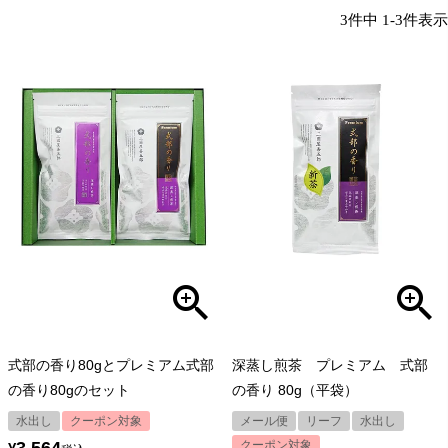
3
件中
1
-
3
件表示
式部の香り80gとプレミアム式部
深蒸し煎茶 プレミアム 式部
の香り80gのセット
の香り 80g（平袋）
水出し
クーポン対象
メール便
リーフ
水出し
3,564
クーポン対象