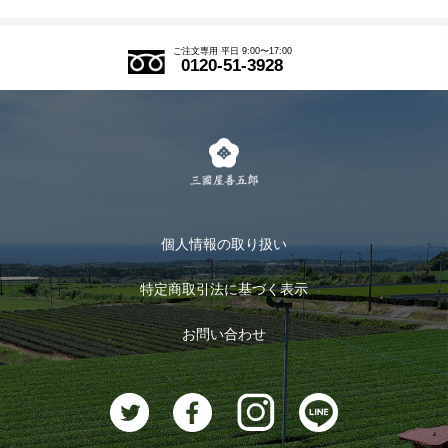
SDGs
アウトレットセール
ご注文の流れ
ご注文専用 平日 9:00〜17:00
0120-51-3928
式部の香りシリーズ
お得なまとめ買い
LINE登録
茶楽
キャンペーン
メルマガ登録
季節限定商品
メール便対応商品
マイページ
お茶のギフト
個人情報の取り扱い
ログイン
特定商取引法に基づく表示
おすすめのお茶
ログアウト
お問い合わせ
お茶に合うスイーツ