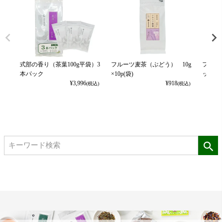
式部の香り（茶葉100g平袋）3
フルーツ麦茶（ぶどう） 10g
フルー
本パック
×10p(袋)
ット） 1
¥
3,996
¥
918
(税込)
(税込)