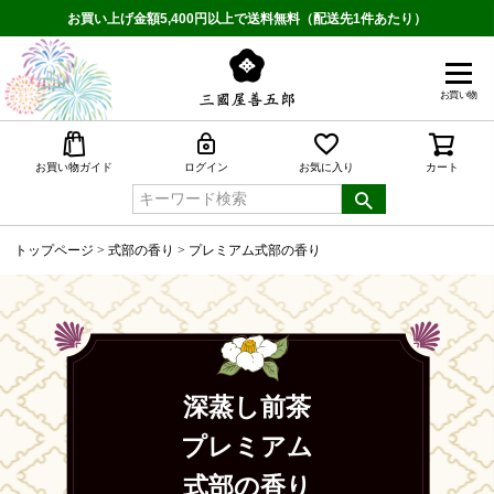
お買い上げ金額5,400円以上で送料無料（配送先1件あたり）
お買い物
検索
お買い物ガイド
ログイン
お気に入り
カート
トップページ
式部の香り
プレミアム式部の香り
深蒸し前茶
プレミアム
式部の香り