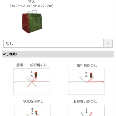
のし種類
(
必
須
)