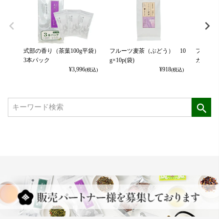
式部の香り（茶葉100g平袋）
フルーツ麦茶（ぶどう） 10
フルーツ
3本パック
g×10p(袋)
カット） 
¥
3,996
¥
918
(税込)
(税込)