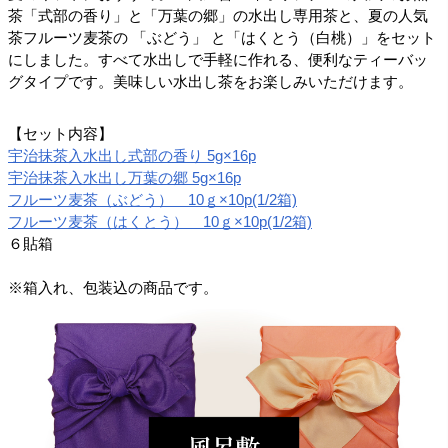
茶「式部の香り」と「万葉の郷」の水出し専用茶と、夏の人気
茶フルーツ麦茶の 「ぶどう」 と「はくとう（白桃）」をセット
にしました。すべて水出しで手軽に作れる、便利なティーバッ
グタイプです。美味しい水出し茶をお楽しみいただけます。
【セット内容】
宇治抹茶入水出し式部の香り 5g×16p
宇治抹茶入水出し万葉の郷 5g×16p
フルーツ麦茶（ぶどう） 10ｇ×10p(1/2箱)
フルーツ麦茶（はくとう） 10ｇ×10p(1/2箱)
６貼箱
※箱入れ、包装込の商品です。