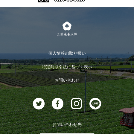
式部の香りシリーズ
お得なまとめ買い
LINE登録
茶楽
キャンペーン
メルマガ登録
季節限定商品
メール便対応商品
マイページ
お茶のギフト
個人情報の取り扱い
ログイン
特定商取引法に基づく表示
おすすめのお茶
ログアウト
お問い合わせ
お茶に合うスイーツ
お問い合わせ先