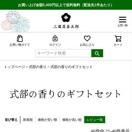
お買い上げ金額5,400円以上で送料無料（配送先1件あたり）
お買い物
検索
お買い物ガイド
ログイン
お気に入り
カート
トップページ
式部の香り
式部の香りのギフトセット
式部の香りのギフトセット
並び替え
新着順
価格が安い順
価格が高い順
レビュー順
46
件中
21
-
40
件表示