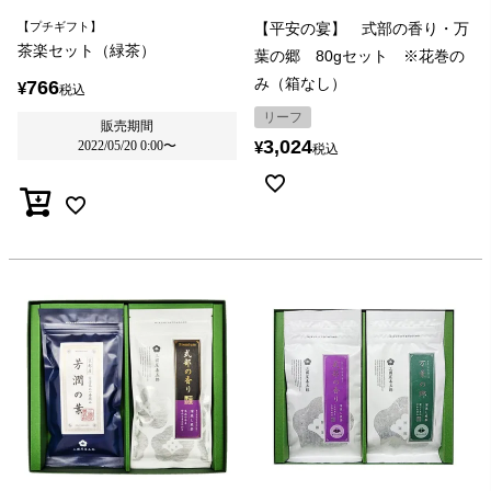
【プチギフト】
【平安の宴】 式部の香り・万
茶楽セット（緑茶）
葉の郷 80gセット ※花巻の
み（箱なし）
766
¥
税込
リーフ
販売期間
3,024
2022/05/20 0:00
〜
¥
税込