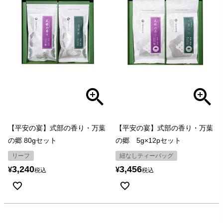
【平安の宴】式部の香り・万葉
【平安の宴】式部の香り・万葉
の郷 80gセット
の郷 5g×12pセット
リーフ
紐なしティーバッグ
3,240
3,456
¥
¥
税込
税込