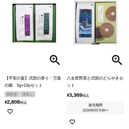
【平安の宴】式部の香り・万葉
八女星野茶と式部のどらやきセ
の郷 3g×10pセット
ット
紐付き
水出し
3,369
¥
税込
2,808
¥
税込
販売期間
2026/06/05 9:00
〜