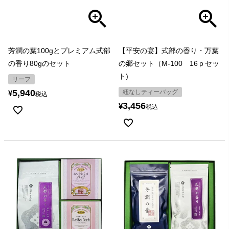
芳潤の葉100gとプレミアム式部
【平安の宴】式部の香り・万葉
の香り80gのセット
の郷セット（M-100 16ｐセッ
ト)
リーフ
5,940
紐なしティーバッグ
¥
税込
3,456
¥
税込