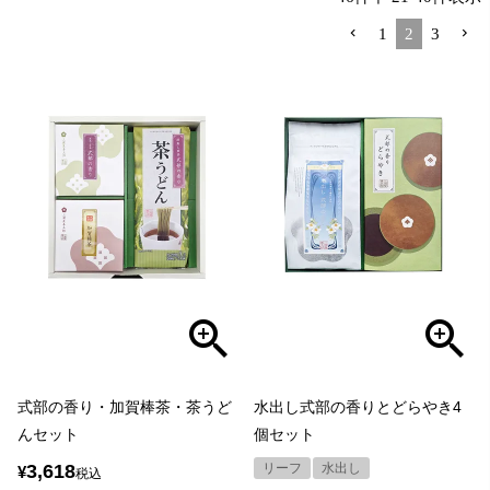
1
2
3
式部の香り・加賀棒茶・茶うど
水出し式部の香りとどらやき4
んセット
個セット
3,618
リーフ
水出し
¥
税込