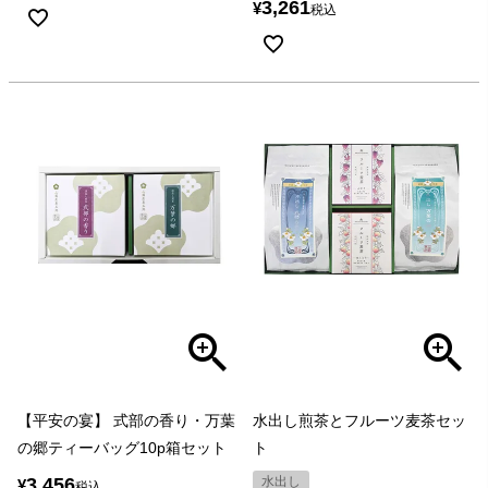
3,261
¥
税込
【平安の宴】 式部の香り・万葉
水出し煎茶とフルーツ麦茶セッ
の郷ティーバッグ10p箱セット
ト
3,456
水出し
¥
税込