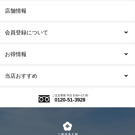
店舗情報
会員登録について
お得情報
新規会員登録
当店おすすめ
会員規約について
SDGs
アウトレットセール
ご注文の流れ
ご注文専用 平日 9:00〜17:00
0120-51-3928
式部の香りシリーズ
お得なまとめ買い
LINE登録
茶楽
キャンペーン
メルマガ登録