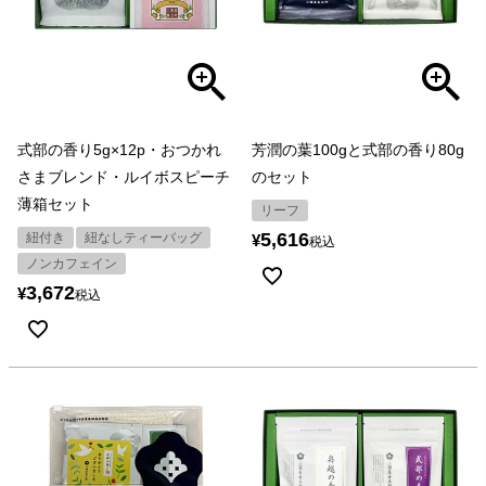
式部の香り5g×12p・おつかれ
芳潤の葉100gと式部の香り80g
さまブレンド・ルイボスピーチ
のセット
薄箱セット
リーフ
5,616
紐付き
紐なしティーバッグ
¥
税込
ノンカフェイン
3,672
¥
税込