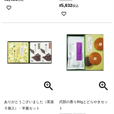
5,832
¥
税込
ありがとうございました（茶楽
式部の香り80gとどらやきセッ
５個入）・羊羹セット
ト