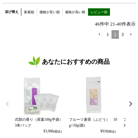
並び替え
新着順
価格が安い順
価格が高い順
レビュー順
46
件中
21
-
40
件表示
1
2
3
あなたにおすすめの商品
式部の香り（茶葉100g平袋）
フルーツ麦茶（ぶどう） 10
フルーツ
3本パック
g×10p(袋)
カット） 
¥
3,996
¥
918
(税込)
(税込)