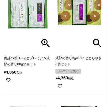
奥越の香り80gとプレミアム式
式部の香り3g×10ｐとどらやき
部の香り80gのセット
8個セット
4,860
リーフ
水出し
¥
税込
4,363
¥
税込