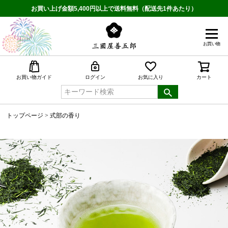
お買い上げ金額5,400円以上で送料無料（配送先1件あたり）
お買い物
検索
お買い物ガイド
ログイン
お気に入り
カート
トップページ
式部の香り