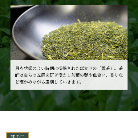
最も状態のよい時期に摘採されたばかりの「荒茶」。茶
師は自らの五感を研ぎ澄まし茶葉の艶や色合い、香りな
ど確かめながら選別していきます。
其の二