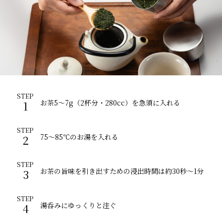
STEP
お茶5～7g（2杯分・280cc）を急須に入れる
1
STEP
75～85℃のお湯を入れる
2
STEP
お茶の旨味を引き出すための浸出時間は約30秒～1分
3
STEP
湯呑みにゆっくりと注ぐ
4