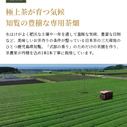
極上茶が育つ気候
知覧の豊穣な専用茶畑
水はけがよく肥沃な土壌や一年を通して温暖な気候、豊富な日照
など、美味しいお茶作りの条件が整っている日本茶の三大産地の
ひとつ鹿児島県知覧。「式部の香り」のためだけの茶園を作り、
茶農家が丹精を込め1本1本丁寧に栽培しています。