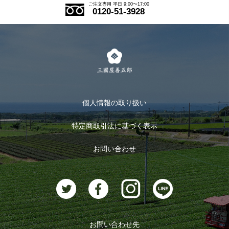
ご注文の流れ
ご注文専用 平日 9:00〜17:00
0120-51-3928
式部の香りシリーズ
お得なまとめ買い
LINE登録
茶楽
キャンペーン
メルマガ登録
季節限定商品
メール便対応商品
マイページ
お茶のギフト
個人情報の取り扱い
ログイン
特定商取引法に基づく表示
おすすめのお茶
ログアウト
お問い合わせ
お茶に合うスイーツ
お問い合わせ先