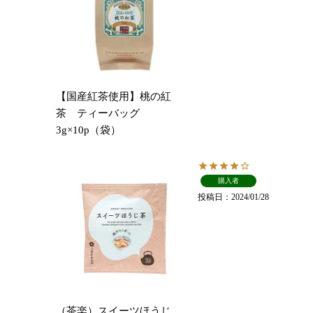
【国産紅茶使用】桃の紅
茶 ティーバッグ
3g×10p（袋）
購入者
投稿日
2024/01/28
（茶楽）スイーツほうじ