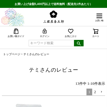
お買い上げ金額5,400円以上で送料無料（配送先1件あたり）
お買い物
検索
お買い物ガイド
ログイン
お気に入り
カート
トップページ
テミさんのレビュー
テミさんのレビュー
13
件中
1
-
10
件表示
1
2