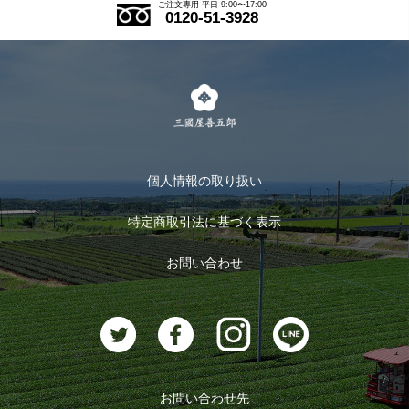
ご注文専用 平日 9:00〜17:00
0120-51-3928
式部の香りシリーズ
お得なまとめ買い
LINE登録
茶楽
キャンペーン
メルマガ登録
季節限定商品
メール便対応商品
マイページ
お茶のギフト
個人情報の取り扱い
ログイン
特定商取引法に基づく表示
おすすめのお茶
ログアウト
お問い合わせ
お茶に合うスイーツ
お問い合わせ先