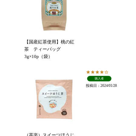
【国産紅茶使用】桃の紅
茶 ティーバッグ
3g×10p（袋）
購入者
投稿日
2024/01/28
（茶楽）スイーツほうじ