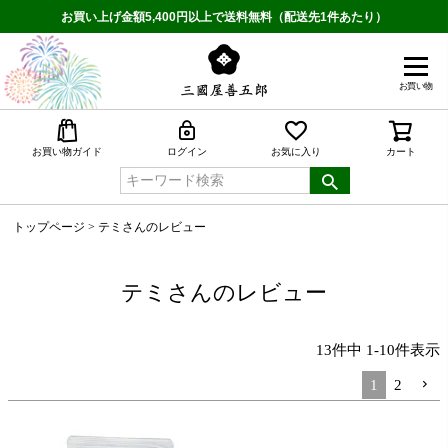
お買い上げ金額5,400円以上で送料無料（配送先1件あたり）
お買い物
検索
お買い物ガイド
ログイン
お気に入り
カート
トップページ
テミさんのレビュー
テミさんのレビュー
13
件中
1
-
10
件表示
1
2