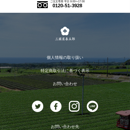
ご注文専用 平日 9:00〜17:00
0120-51-3928
式部の香りシリーズ
お得なまとめ買い
LINE登録
茶楽
キャンペーン
メルマガ登録
季節限定商品
メール便対応商品
マイページ
お茶のギフト
個人情報の取り扱い
ログイン
特定商取引法に基づく表示
おすすめのお茶
ログアウト
お問い合わせ
お茶に合うスイーツ
お問い合わせ先