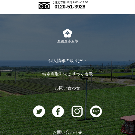
ご注文の流れ
ご注文専用 平日 9:00〜17:00
0120-51-3928
式部の香りシリーズ
お得なまとめ買い
LINE登録
茶楽
キャンペーン
メルマガ登録
季節限定商品
メール便対応商品
マイページ
お茶のギフト
個人情報の取り扱い
ログイン
特定商取引法に基づく表示
おすすめのお茶
ログアウト
お問い合わせ
お茶に合うスイーツ
お問い合わせ先