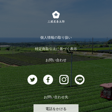
LINE登録
茶楽
キャンペーン
メルマガ登録
季節限定商品
メール便対応商品
マイページ
お茶のギフト
個人情報の取り扱い
ログイン
特定商取引法に基づく表示
おすすめのお茶
ログアウト
お問い合わせ
お茶に合うスイーツ
お問い合わせ先
電話をかける