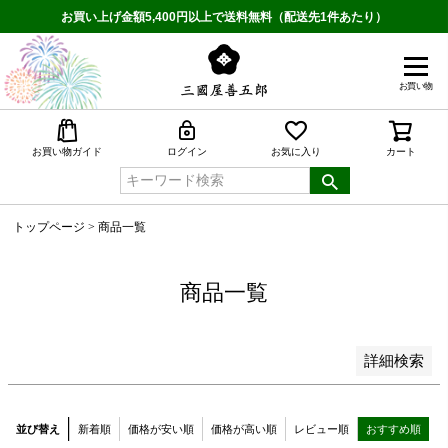
予約商品
お買い上げ金額5,400円以上で送料無料（配送先1件あたり）
予約商品のみを表示
並び順
お買い物
新着順
登録順
検索
お買い物ガイド
ログイン
お気に入り
カート
価格が安い順
価格が高い順
優先度順
トップページ
商品一覧
レビュー順
キーワードヒット順
商品一覧
検索
詳細検索
並び替え
新着順
価格が安い順
価格が高い順
レビュー順
おすすめ順