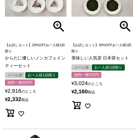
【お試しセット】20%OFFお一人様1回
【お試しセット】30%OFFお一人様1回
限り
限り
からだに優しいノンカフェイン
美味しい人気茶 日本茶セット
ティーセット
メール便
お一人様1回限り
送料一律200円
メール便
お一人様1回限り
3,024
送料一律200円
¥
のところ
2,916
¥
2,160
¥
のところ
税込
2,332
¥
税込