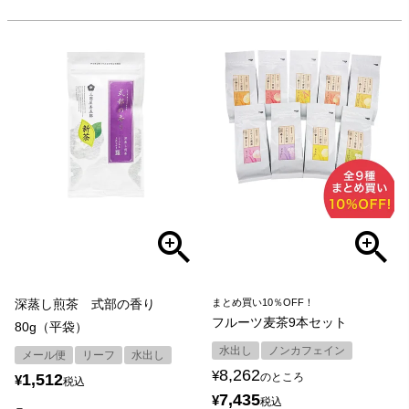
深蒸し煎茶 式部の香り
まとめ買い10％OFF！
フルーツ麦茶9本セット
80g（平袋）
水出し
ノンカフェイン
メール便
リーフ
水出し
8,262
¥
1,512
のところ
¥
税込
7,435
¥
税込