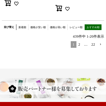
並び替え
新着順
価格が安い順
価格が高い順
レビュー順
おすすめ順
439
件中
1
-
20
件表示
1
2
…
22