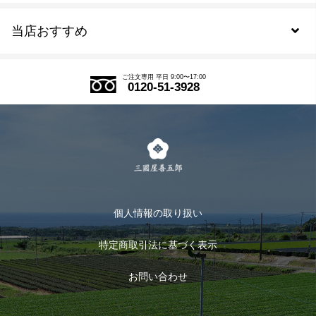
当店おすすめ
会員規約について
SDGs
アウトレットセール
ご注文の流れ
ご注文専用 平日 9:00〜17:00
0120-51-3928
式部の香りシリーズ
お得なまとめ買い
LINE登録
茶楽
キャンペーン
メルマガ登録
季節限定商品
メール便対応商品
マイページ
お茶のギフト
個人情報の取り扱い
ログイン
特定商取引法に基づく表示
おすすめのお茶
ログアウト
お問い合わせ
お茶に合うスイーツ