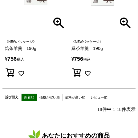
《NEWパッケージ》
《NEWパッケージ》
焙茶羊羹 190g
緑茶羊羹 190g
756
756
¥
¥
税込
税込
並び替え
新着順
価格が安い順
価格が高い順
レビュー順
18
件中
1
-
18
件表示
あなたにおすすめの商品