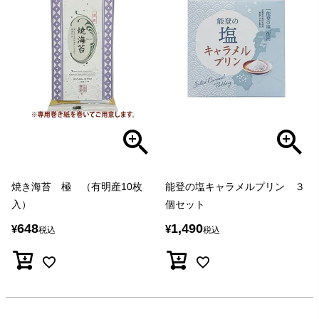
焼き海苔 極 （有明産10枚
能登の塩キャラメルプリン ３
入）
個セット
648
1,490
¥
¥
税込
税込