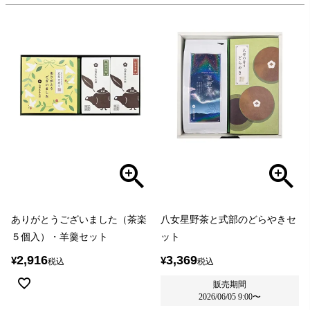
ありがとうございました（茶楽
八女星野茶と式部のどらやきセ
５個入）・羊羹セット
ット
2,916
3,369
¥
¥
税込
税込
販売期間
2026/06/05 9:00
〜