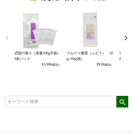
式部の香り（茶葉100g平袋）
フルーツ麦茶（ぶどう） 10
フルーツ
3本パック
g×10p(袋)
カット） 
¥
3,996
¥
918
(税込)
(税込)