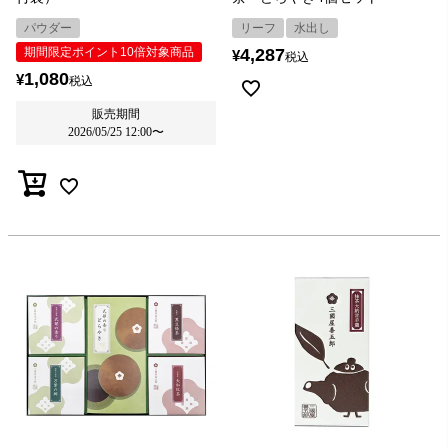
パウダー
リーフ
水出し
期間限定ポイント10倍対象商品
4,287
¥
税込
1,080
¥
税込
販売期間
2026/05/25 12:00
〜