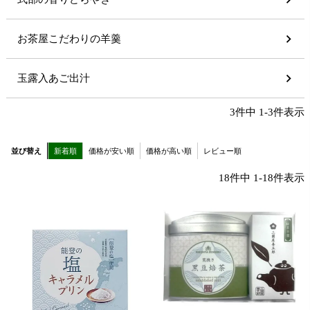
お茶屋こだわりの羊羹
玉露入あご出汁
3
件中
1
-
3
件表示
並び替え
新着順
価格が安い順
価格が高い順
レビュー順
18
件中
1
-
18
件表示