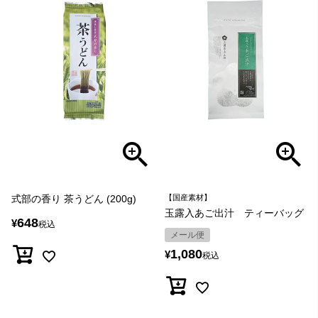
式部の香り 茶うどん (200g)
【国産素材】
玉露入あご出汁 ティーバッグ
648
¥
税込
メール便
1,080
¥
税込