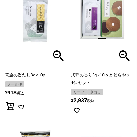
黄金の旨だし8g×10p
式部の香り3g×10ｐとどらやき
4個セット
メール便
918
リーフ
水出し
¥
税込
2,937
¥
税込