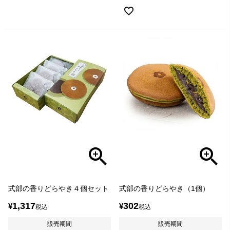
式部の香りどらやき４個セット
式部の香りどらやき（1個）
1,317
302
¥
¥
税込
税込
販売期間
販売期間