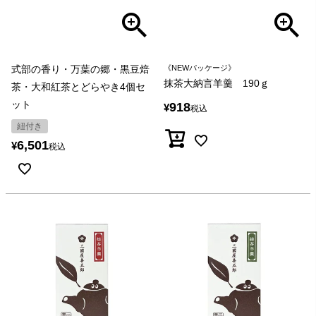
式部の香り・万葉の郷・黒豆焙
《NEWパッケージ》
抹茶大納言羊羹 190ｇ
茶・大和紅茶とどらやき4個セ
ット
918
¥
税込
紐付き
6,501
¥
税込