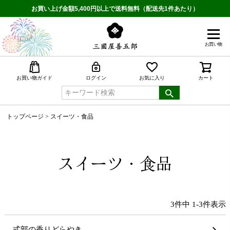
お買い上げ金額5,400円以上で送料無料（配送先1件あたり）
お買い物
検索
お買い物ガイド
ログイン
お気に入り
カート
トップページ
スイーツ・食品
スイーツ・食品
3
件中
1
-
3
件表示
式部の香りどらやき