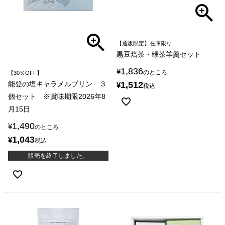
【通販限定】在庫限り
黒豆焙茶・緑茶羊羹セット
1,836
¥
のところ
【30％OFF】
能登の塩キャラメルプリン ３
1,512
¥
税込
個セット ※賞味期限2026年8
月15日
1,490
¥
のところ
1,043
¥
税込
販売を終了しました。