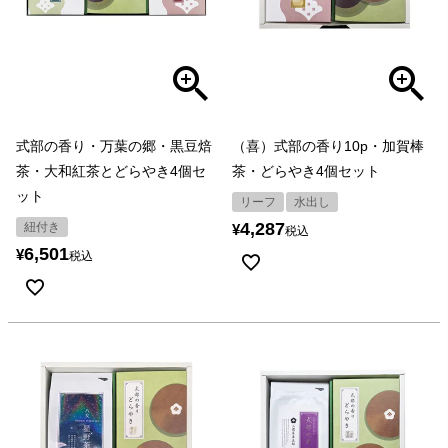
式部の香り・万葉の郷・黒豆焙
（喜）式部の香り10p・加賀棒
茶・大和紅茶とどらやき4個セ
茶・どらやき4個セット
ット
リーフ
水出し
4,287
紐付き
¥
税込
6,501
¥
税込