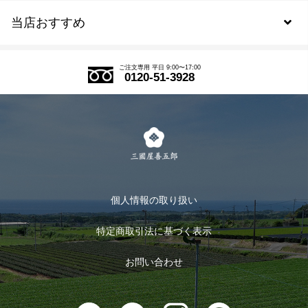
当店おすすめ
会員規約について
SDGs
アウトレットセール
ご注文の流れ
ご注文専用 平日 9:00〜17:00
0120-51-3928
式部の香りシリーズ
お得なまとめ買い
LINE登録
茶楽
キャンペーン
メルマガ登録
季節限定商品
メール便対応商品
マイページ
お茶のギフト
個人情報の取り扱い
ログイン
特定商取引法に基づく表示
おすすめのお茶
ログアウト
お問い合わせ
お茶に合うスイーツ