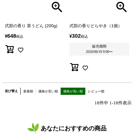
式部の香り 茶うどん (200g)
式部の香りどらやき（1個）
648
302
¥
¥
税込
税込
販売期間
2026/06/19 9:00
〜
並び替え
新着順
価格が安い順
価格が高い順
レビュー順
18
件中
1
-
18
件表示
あなたにおすすめの商品