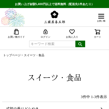
お買い上げ金額5,400円以上で送料無料（配送先1件あたり）
お買い物
検索
お買い物ガイド
ログイン
お気に入り
カート
トップページ
スイーツ・食品
スイーツ・食品
3
件中
1
-
3
件表示
式部の香りどらやき