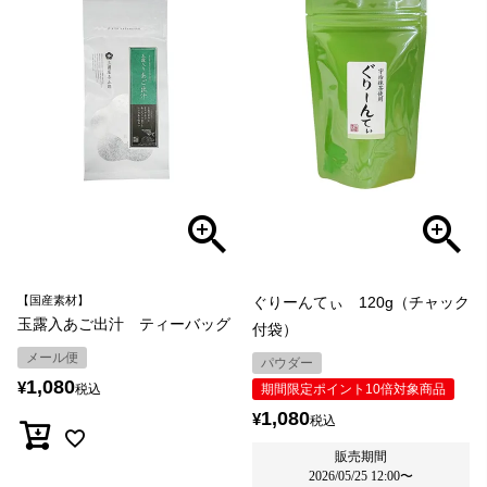
【国産素材】
ぐりーんてぃ 120g（チャック
玉露入あご出汁 ティーバッグ
付袋）
メール便
パウダー
1,080
¥
税込
期間限定ポイント10倍対象商品
1,080
¥
税込
販売期間
2026/05/25 12:00
〜