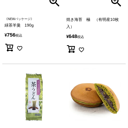
《NEWパッケージ》
焼き海苔 極 （有明産10枚
緑茶羊羹 190g
入）
756
¥
税込
648
¥
税込