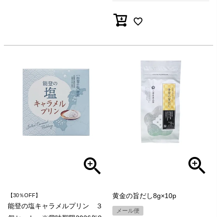
黄金の旨だし8g×10p
【30％OFF】
能登の塩キャラメルプリン ３
メール便