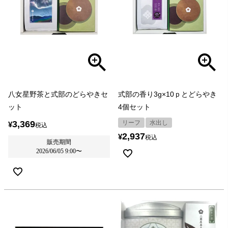
八女星野茶と式部のどらやきセ
式部の香り3g×10ｐとどらやき
ット
4個セット
3,369
リーフ
水出し
¥
税込
2,937
¥
税込
販売期間
2026/06/05 9:00
〜