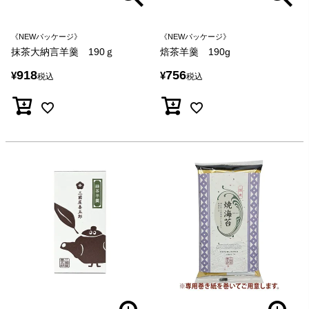
《NEWパッケージ》
《NEWパッケージ》
抹茶大納言羊羹 190ｇ
焙茶羊羹 190g
918
756
¥
¥
税込
税込