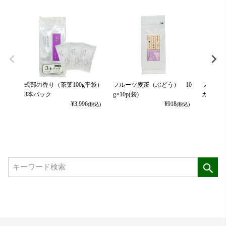
式部の香り（茶葉100g平袋）
フルーツ麦茶（ぶどう） 10
フルーツ
3本パック
g×10p(袋)
カット） 
¥
3,996
¥
918
(税込)
(税込)