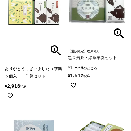
【通販限定】在庫限り
黒豆焙茶・緑茶羊羹セット
1,836
¥
のところ
ありがとうございました（茶楽
1,512
¥
５個入）・羊羹セット
税込
2,916
¥
税込