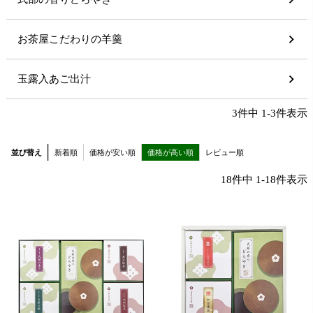
お茶屋こだわりの羊羹
玉露入あご出汁
3
件中
1
-
3
件表示
並び替え
新着順
価格が安い順
価格が高い順
レビュー順
18
件中
1
-
18
件表示