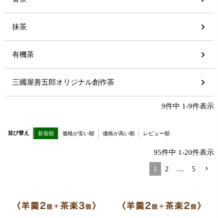
抹茶
有機茶
三國屋善五郎オリジナル創作茶
9
件中
1
-
9
件表示
並び替え
新着順
価格が安い順
価格が高い順
レビュー順
95
件中
1
-
20
件表示
1
2
…
5