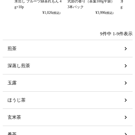
水出し フルーツ緑茶れもん 4
式部の香り（茶葉100g平袋）
水出し 
g×10p
3本パック
g×10p
¥
1,026
¥
3,996
(税込)
(税込)
9
件中
1
-
9
件表示
煎茶
深蒸し煎茶
玉露
ほうじ茶
玄米茶
番茶