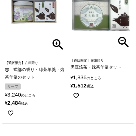
【通販限定】在庫限り
【通販限定】在庫限り
黒豆焙茶・緑茶羊羹セット
志 式部の香り・緑茶羊羹・焙
1,836
茶羊羹のセット
¥
のところ
1,512
¥
税込
リーフ
3,240
¥
のところ
2,484
¥
税込