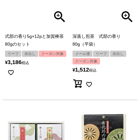
式部の香り5g×12pと加賀棒茶
深蒸し煎茶 式部の香り
80gのセット
80g（平袋）
リーフ
水出し
クーポン対象
メール便
リーフ
水出し
3,186
クーポン対象
¥
税込
1,512
¥
税込