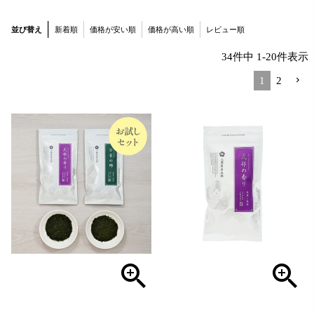
並び替え
新着順
価格が安い順
価格が高い順
レビュー順
34
件中
1
-
20
件表示
1
2