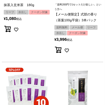
抹茶入玄米茶 180g
「送料200円で1セットだけ欲しい」とい
う方へ
リーフ
水出し
クーポン対象
【メール便限定】式部の香り
1,080
¥
税込
（茶葉100g平袋）3本パック
送料無料
メール便
リーフ
水出し
クーポン対象
3,996
¥
税込