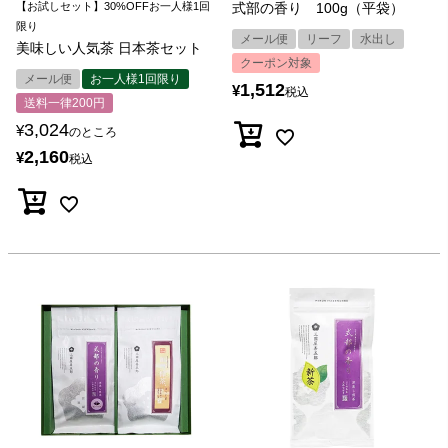
【お試しセット】30%OFFお一人様1回
式部の香り 100g（平袋）
限り
メール便
リーフ
水出し
美味しい人気茶 日本茶セット
クーポン対象
メール便
お一人様1回限り
1,512
¥
税込
送料一律200円
3,024
¥
のところ
2,160
¥
税込