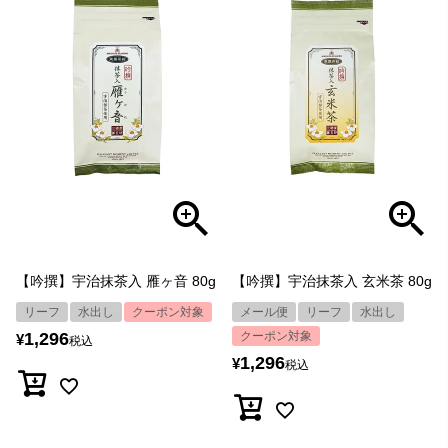
【吟撰】宇治抹茶入 雁ヶ音 80g
【吟撰】宇治抹茶入 玄米茶 80g
リーフ
水出し
クーポン対象
メール便
リーフ
水出し
1,296
クーポン対象
¥
税込
1,296
¥
税込