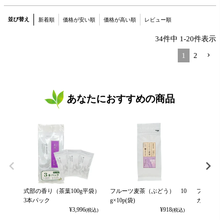
並び替え
新着順
価格が安い順
価格が高い順
レビュー順
34
件中
1
-
20
件表示
1
2
あなたにおすすめの商品
式部の香り（茶葉100g平袋）
フルーツ麦茶（ぶどう） 10
フルーツ
3本パック
g×10p(袋)
カット） 
¥
3,996
¥
918
(税込)
(税込)