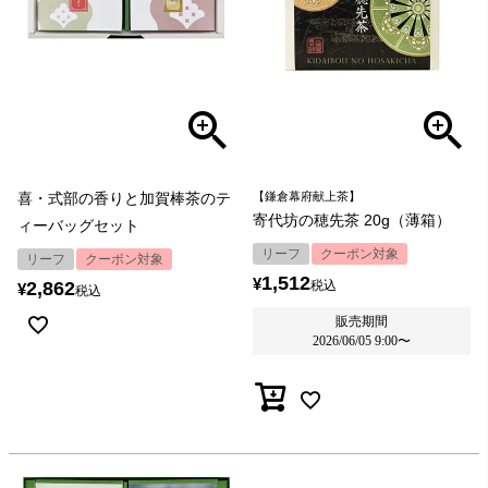
喜・式部の香りと加賀棒茶のテ
【鎌倉幕府献上茶】
寄代坊の穂先茶 20g（薄箱）
ィーバッグセット
リーフ
クーポン対象
リーフ
クーポン対象
1,512
¥
2,862
税込
¥
税込
販売期間
2026/06/05 9:00
〜