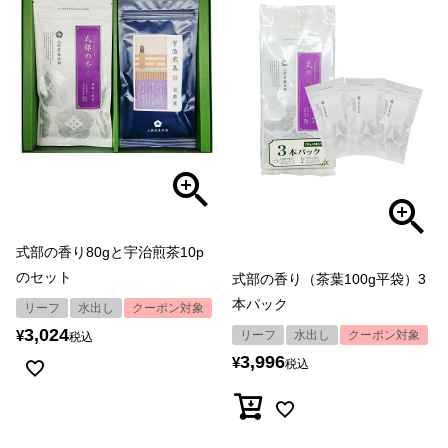
式部の香り80gと宇治煎茶10p
のセット
式部の香り（茶葉100g平袋）3
本パック
リーフ
水出し
クーポン対象
3,024
¥
リーフ
水出し
クーポン対象
税込
3,996
¥
税込