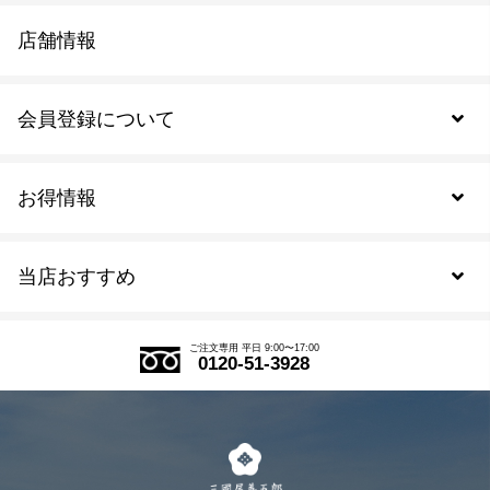
店舗情報
会員登録について
お得情報
新規会員登録
当店おすすめ
会員規約について
SDGs
アウトレットセール
ご注文の流れ
ご注文専用 平日 9:00〜17:00
0120-51-3928
式部の香りシリーズ
お得なまとめ買い
LINE登録
茶楽
キャンペーン
メルマガ登録