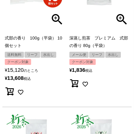
式部の香り 100g（平袋） 10
深蒸し煎茶 プレミアム 式部
個セット
の香り 80g（平袋）
送料無料
リーフ
水出し
メール便
リーフ
水出し
クーポン対象
クーポン対象
15,120
1,836
¥
¥
のところ
税込
13,608
¥
税込