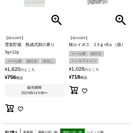
【50％OFF】
【30％OFF】
雪室貯蔵 熟成式部の香り
桜ルイボス 2.5ｇ×8ｐ（袋）
3g×12p
メール便
紐付き
ノンカフェイン
メール便
紐付き
水出し
1,026
1,620
¥
¥
のところ
のところ
718
756
¥
¥
税込
税込
販売期間
2025/08/14 0:00
〜
並び替え
新着順
価格が安い順
価格が高い順
レビュー順