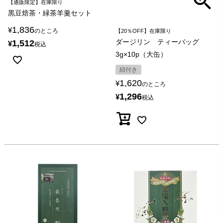
【通販限定】在庫限り
黒豆焙茶・緑茶羊羹セット
1,836
¥
のところ
【20％OFF】在庫限り
ダージリン ティーバッグ
1,512
¥
税込
3g×10p（大缶）
紐付き
1,620
¥
のところ
1,296
¥
税込