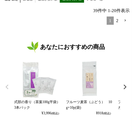
39
件中
1
-
20
件表示
1
2
あなたにおすすめの商品
式部の香り（茶葉100g平袋）
フルーツ麦茶（ぶどう） 10
フルーツ
3本パック
g×10p(袋)
カット） 
¥
3,996
¥
918
(税込)
(税込)