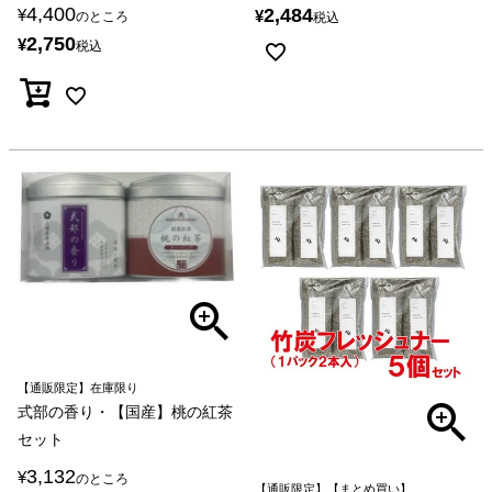
4,400
2,484
¥
¥
のところ
税込
2,750
¥
税込
【通販限定】在庫限り
式部の香り・【国産】桃の紅茶
セット
3,132
¥
のところ
【通販限定】【まとめ買い】