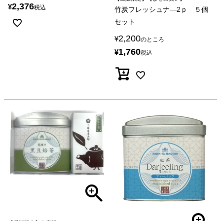
2,376
¥
税込
竹炭フレッシュナ―2ｐ ５個
セット
2,200
¥
のところ
1,760
¥
税込