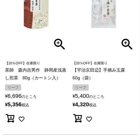
【20％OFF】在庫限り
【20％OFF】在庫限り
茶師 森内吉男作 静岡産浅蒸
【宇治京田辺】手摘み玉露
し煎茶 80g（カートン入）
60g（袋）
リーフ
リーフ
6,696
5,400
¥
¥
のところ
のところ
5,356
4,320
¥
¥
税込
税込