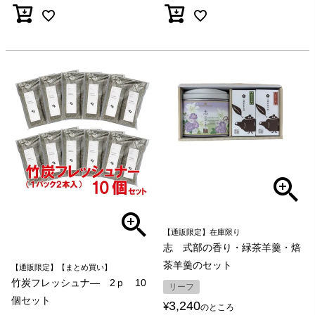
【通販限定】在庫限り
志 式部の香り・緑茶羊羹・焙
茶羊羹のセット
【通販限定】【まとめ買い】
竹炭フレッシュナ― 2ｐ 10
リーフ
個セット
3,240
¥
のところ