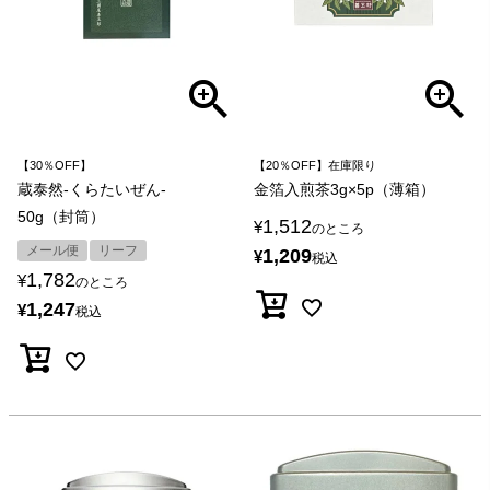
【30％OFF】
【20％OFF】在庫限り
蔵泰然-くらたいぜん-
金箔入煎茶3g×5p（薄箱）
50g（封筒）
1,512
¥
のところ
メール便
リーフ
1,209
¥
税込
1,782
¥
のところ
1,247
¥
税込