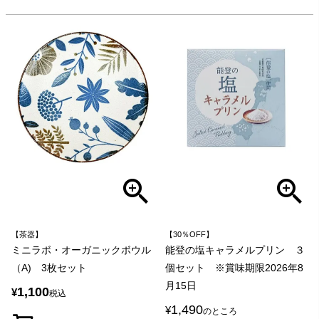
【茶器】
【30％OFF】
ミニラボ・オーガニックボウル
能登の塩キャラメルプリン ３
（A) 3枚セット
個セット ※賞味期限2026年8
月15日
1,100
¥
税込
1,490
¥
のところ