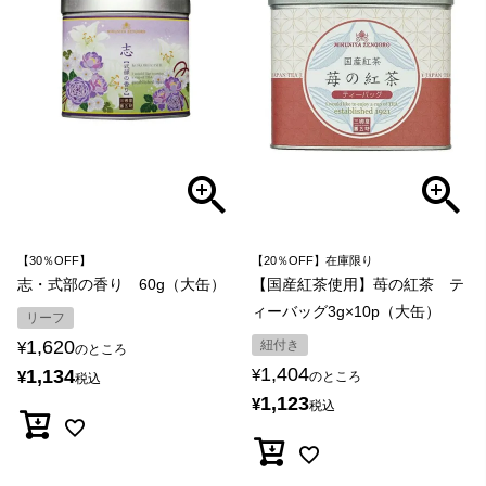
【30％OFF】
【20％OFF】在庫限り
志・式部の香り 60g（大缶）
【国産紅茶使用】苺の紅茶 テ
ィーバッグ3g×10p（大缶）
リーフ
1,620
紐付き
¥
のところ
1,404
1,134
¥
¥
のところ
税込
1,123
¥
税込