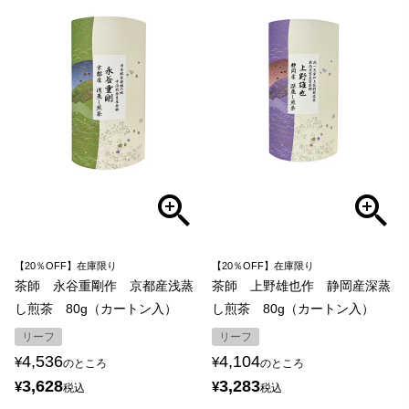
【20％OFF】在庫限り
【20％OFF】在庫限り
茶師 永谷重剛作 京都産浅蒸
茶師 上野雄也作 静岡産深蒸
し煎茶 80g（カートン入）
し煎茶 80g（カートン入）
リーフ
リーフ
4,536
4,104
¥
¥
のところ
のところ
3,628
3,283
¥
¥
税込
税込