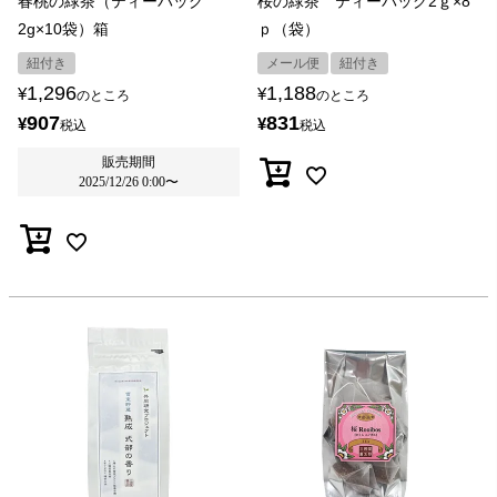
春桃の緑茶（ティーバッグ
桜の緑茶 ティーバッグ2ｇ×8
2g×10袋）箱
ｐ（袋）
紐付き
メール便
紐付き
1,296
1,188
¥
¥
のところ
のところ
907
831
¥
¥
税込
税込
販売期間
2025/12/26 0:00
〜