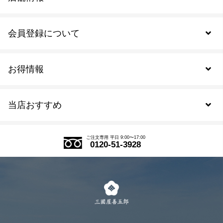
会員登録について
お得情報
新規会員登録
当店おすすめ
会員規約について
SDGs
アウトレットセール
ご注文の流れ
ご注文専用 平日 9:00〜17:00
0120-51-3928
式部の香りシリーズ
お得なまとめ買い
LINE登録
茶楽
キャンペーン
メルマガ登録
季節限定商品
メール便対応商品
マイページ