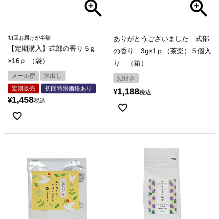
初回お届けが半額
ありがとうございました 式部
【定期購入】式部の香り 5ｇ
の香り 3g×1ｐ（茶楽）５個入
×16ｐ （袋）
り （箱）
メール便
水出し
紐付き
定期販売
初回特別価格あり
1,188
¥
税込
1,458
¥
税込