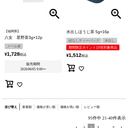
【福岡県】
水出しほうじ茶 5g×16p
八女 星野茶3g×12p
紐なしティーバッグ
水出し
メール便
期間限定ポイント10倍対象商品
1,728
¥
1,512
税込
¥
税込
販売期間
2026/06/05 9:00
〜
並び替え
新着順
価格が安い順
価格が高い順
レビュー順
95
件中
21
-
40
件表示
1
2
3
…
5