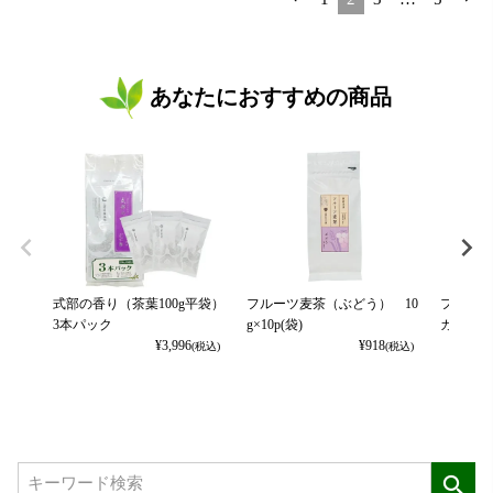
あなたにおすすめの商品
式部の香り（茶葉100g平袋）
フルーツ麦茶（ぶどう） 10
フルーツ
3本パック
g×10p(袋)
カット） 
¥
3,996
¥
918
(税込)
(税込)