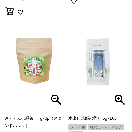
さくらんぼ緑茶 4g×8p（スタ
水出し式部の香り 5g×16p
ンドパック）
メール便
紐なしティーバッグ