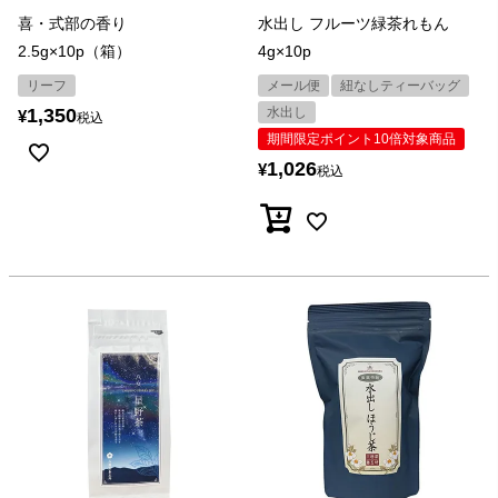
喜・式部の香り
水出し フルーツ緑茶れもん
2.5g×10p（箱）
4g×10p
リーフ
メール便
紐なしティーバッグ
1,350
水出し
¥
税込
期間限定ポイント10倍対象商品
1,026
¥
税込