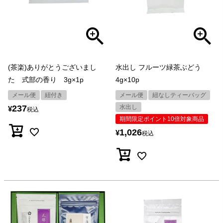
(茶楽)ありがとうございまし
水出し フルーツ緑茶ぶどう
た 式部の香り 3g×1p
4g×10p
メール便
紐付き
メール便
紐なしティーバッグ
237
水出し
¥
税込
期間限定ポイント10倍対象商品
1,026
¥
税込