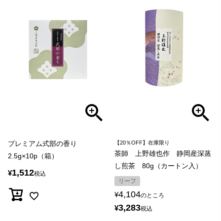
プレミアム式部の香り
【20％OFF】在庫限り
茶師 上野雄也作 静岡産深蒸
2.5g×10p（箱）
し煎茶 80g（カートン入）
1,512
¥
税込
リーフ
4,104
¥
のところ
3,283
¥
税込