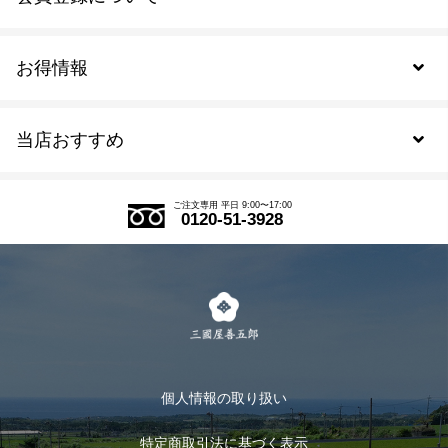
お得情報
新規会員登録
当店おすすめ
会員規約について
SDGs
アウトレットセール
ご注文の流れ
ご注文専用 平日 9:00〜17:00
0120-51-3928
式部の香りシリーズ
お得なまとめ買い
LINE登録
茶楽
キャンペーン
メルマガ登録
季節限定商品
メール便対応商品
マイページ
お茶のギフト
個人情報の取り扱い
ログイン
特定商取引法に基づく表示