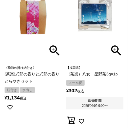
《季節の掛け紙付き》
【福岡県】
(茶楽)式部の香りと式部の香り
（茶楽）八女 星野茶3g×1p
どらやきセット
メール便
302
紐付き
水出し
¥
税込
1,134
¥
税込
販売期間
2026/06/05 9:00
〜