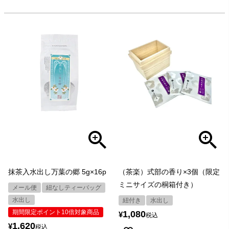
抹茶入水出し万葉の郷 5g×16p
（茶楽）式部の香り×3個（限定
ミニサイズの桐箱付き）
メール便
紐なしティーバッグ
水出し
紐付き
水出し
期間限定ポイント10倍対象商品
1,080
¥
税込
1,620
¥
税込