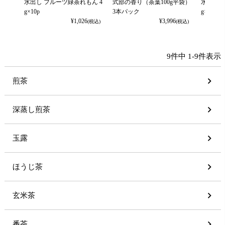
水出し フルーツ緑茶れもん 4
式部の香り（茶葉100g平袋）
水出し 
g×10p
3本パック
g×10p
¥
1,026
¥
3,996
(税込)
(税込)
9
件中
1
-
9
件表示
煎茶
深蒸し煎茶
玉露
ほうじ茶
玄米茶
番茶