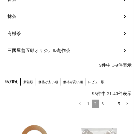
抹茶
有機茶
三國屋善五郎オリジナル創作茶
9
件中
1
-
9
件表示
並び替え
新着順
価格が安い順
価格が高い順
レビュー順
95
件中
21
-
40
件表示
1
2
3
…
5