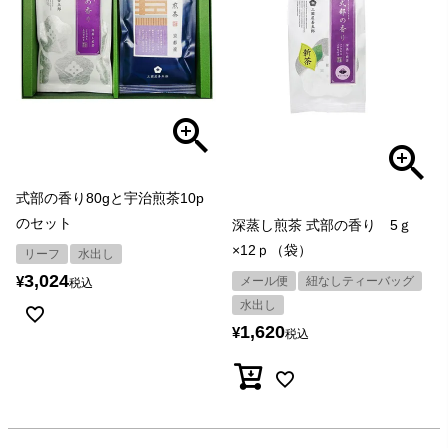
式部の香り80gと宇治煎茶10p
のセット
深蒸し煎茶 式部の香り 5ｇ
×12ｐ（袋）
リーフ
水出し
3,024
¥
メール便
紐なしティーバッグ
税込
水出し
1,620
¥
税込