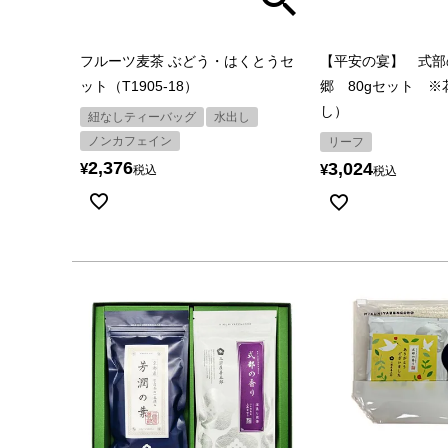
フルーツ麦茶 ぶどう・はくとうセ
【平安の宴】 式部
ット（T1905-18）
郷 80gセット 
し）
紐なしティーバッグ
水出し
ノンカフェイン
リーフ
2,376
3,024
¥
¥
税込
税込