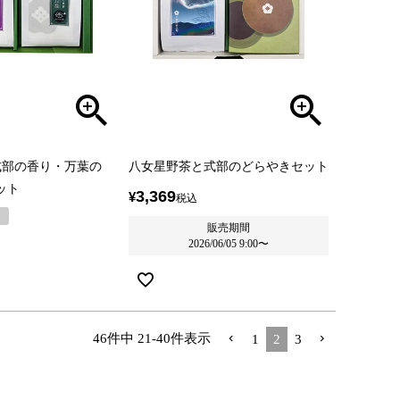
式部の香り・万葉の
八女星野茶と式部のどらやきセット
セット
3,369
¥
税込
し
販売期間
2026/06/05 9:00
〜
46
件中
21
-
40
件表示
1
2
3