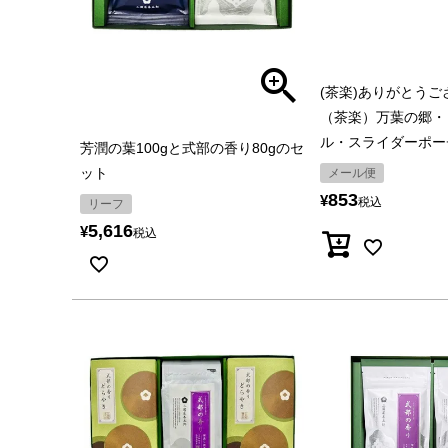
(茶楽)ありがとう
（茶楽）万葉の郷・
ル・スライダーポー
芳潤の葉100gと式部の香り80gのセ
ット
メール便
853
¥
税込
リーフ
5,616
¥
税込