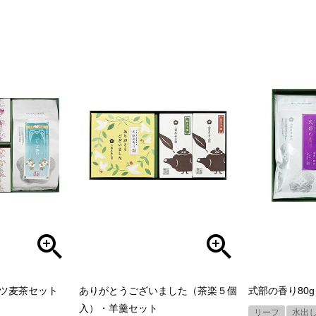
ツ麦茶セット
ありがとうございました（茶楽５個
式部の香り80
入）・羊羹セット
リーフ
水出