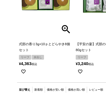
式部の香り3g×10ｐとどらやき8個
【平安の宴】式部の
セット
80gセット
リーフ
水出し
リーフ
4,363
3,240
¥
¥
税込
税込
並び替え
新着順
価格が安い順
価格が高い順
レビュー順