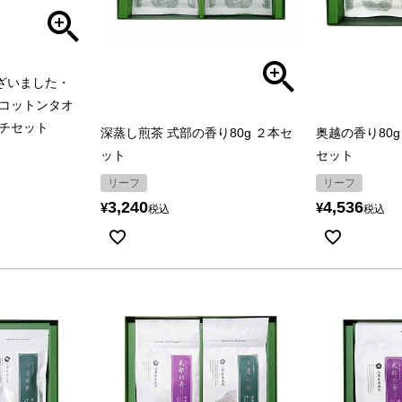
ございました・
コットンタオ
チセット
深蒸し煎茶 式部の香り80g ２本セ
奥越の香り80g
ット
セット
リーフ
リーフ
3,240
4,536
¥
¥
税込
税込