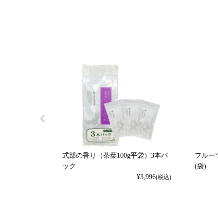
式部の香り（茶葉100g平袋）3本パ
フルーツ
ック
(袋)
¥
3,996
(税込)