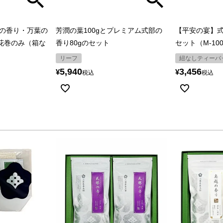
の香り・万葉の
芳潤の葉100gとプレミアム式部の
【平安の宴】
※花巻のみ（箱な
香り80gのセット
セット（M-10
リーフ
紐なしティーバ
5,940
3,456
¥
¥
税込
税込