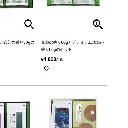
と式部の香り80gの
奥越の香り80gとプレミアム式部の
香り80gのセット
4,860
¥
税込