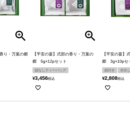
香り・万葉の郷
【平安の宴】式部の香り・万葉の
【平安の宴】
郷 5g×12pセット
郷 3g×10p
紐なしティーバッグ
紐付き
水出
3,456
2,808
¥
¥
税込
税込