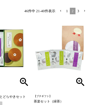
46
件中
21
-
40
件表示
1
2
3
gとどらやきセット
【プチギフト】
茶楽セット（緑茶）
し