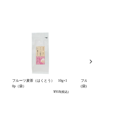
フルーツ麦茶（はくとう） 10g×1
フルーツ麦茶（れもん）
0p（袋）
(袋)
¥
918
(税込)