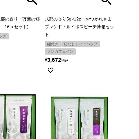
式部の香り・万葉の郷
式部の香り5g×12p・おつかれさま
0 16ｐセット)
ブレンド・ルイボスピーチ薄箱セッ
ト
ッグ
紐付き
紐なしティーバッグ
ノンカフェイン
3,672
¥
税込