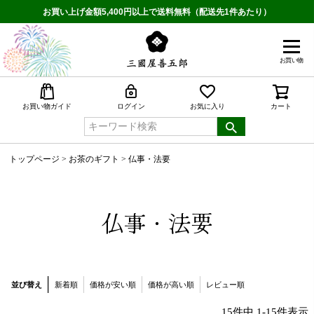
お買い上げ金額5,400円以上で送料無料（配送先1件あたり）
お買い物
検索
お買い物ガイド
ログイン
お気に入り
カート
トップページ
お茶のギフト
仏事・法要
仏事・法要
並び替え
新着順
価格が安い順
価格が高い順
レビュー順
15
件中
1
-
15
件表示