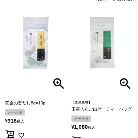
黄金の旨だし8g×10p
【国産素材】
玉露入あご出汁 ティーバッグ
メール便
メール便
918
¥
税込
1,080
¥
税込