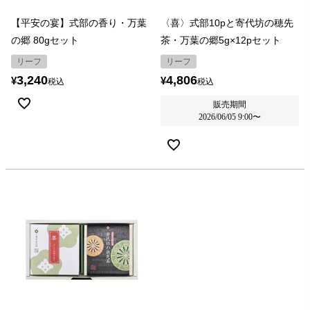
【平安の宴】式部の香り・万葉
〈喜〉式部10pと寄代坊の穂先
の郷 80gセット
茶・万葉の郷5g×12pセット
リーフ
リーフ
3,240
4,806
¥
¥
税込
税込
販売期間
2026/06/05 9:00
〜