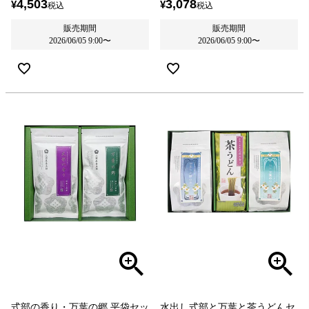
4,503
3,078
¥
¥
税込
税込
販売期間
販売期間
2026/06/05 9:00
〜
2026/06/05 9:00
〜
式部の香り・万葉の郷 平袋セッ
水出し式部と万葉と茶うどんセ