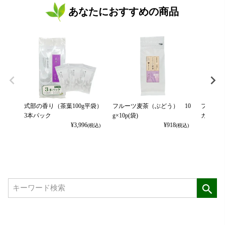
あなたにおすすめの商品
式部の香り（茶葉100g平袋）
フルーツ麦茶（ぶどう） 10
フルーツ
3本パック
g×10p(袋)
カット） 
¥
3,996
¥
918
(税込)
(税込)