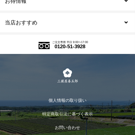
お得情報
新規会員登録
当店おすすめ
会員規約について
SDGs
アウトレットセール
ご注文の流れ
ご注文専用 平日 9:00〜17:00
0120-51-3928
式部の香りシリーズ
お得なまとめ買い
LINE登録
茶楽
キャンペーン
メルマガ登録
季節限定商品
メール便対応商品
マイページ
お茶のギフト
個人情報の取り扱い
ログイン
特定商取引法に基づく表示
おすすめのお茶
ログアウト
お問い合わせ
お茶に合うスイーツ