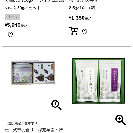
芳潤の葉100gとプレミアム式部
志・式部の香り
の香り80gのセット
2.5g×10p（箱）
リーフ
1,350
¥
税込
5,940
¥
税込
【通販限定】在庫限り
志 式部の香り・緑茶羊羹・焙