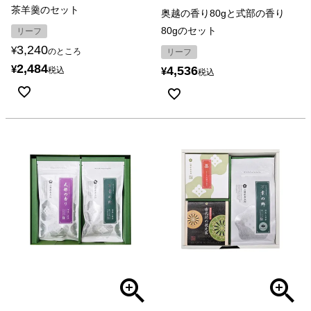
茶羊羹のセット
奥越の香り80gと式部の香り
80gのセット
リーフ
3,240
¥
のところ
リーフ
2,484
¥
4,536
税込
¥
税込