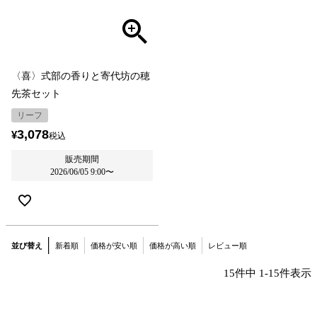
〈喜〉式部の香りと寄代坊の穂
先茶セット
リーフ
3,078
¥
税込
販売期間
2026/06/05 9:00
〜
並び替え
新着順
価格が安い順
価格が高い順
レビュー順
15
件中
1
-
15
件表示