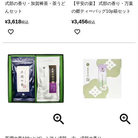
式部の香り・加賀棒茶・茶うど
【平安の宴】 式部の香り・万葉
んセット
の郷ティーバッグ10p箱セット
3,618
3,456
¥
¥
税込
税込