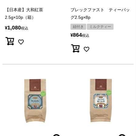
【日本産】大和紅茶
ブレックファスト ティーバッ
2.5g×10p（箱）
グ2.5g×8p
1,080
紐付き
ミルクティー
¥
税込
864
¥
税込