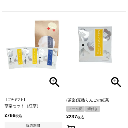
【プチギフト】
(茶楽)完熟りんごの紅茶
茶楽セット（紅茶）
メール便
紐付き
766
¥
237
税込
¥
税込
販売期間