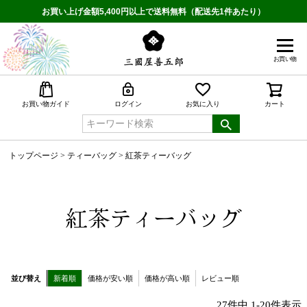
お買い上げ金額5,400円以上で送料無料（配送先1件あたり）
お買い物
検索
お買い物ガイド
ログイン
お気に入り
カート
トップページ
ティーバッグ
紅茶ティーバッグ
紅茶ティーバッグ
並び替え
新着順
価格が安い順
価格が高い順
レビュー順
27
件中
1
-
20
件表示