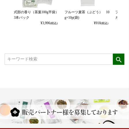
式部の香り（茶葉100g平袋）
フルーツ麦茶（ぶどう） 10
フルーツ
3本パック
g×10p(袋)
カット） 
¥
3,996
¥
918
(税込)
(税込)