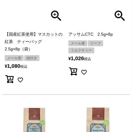
【国産紅茶使用】マスカットの
アッサムCTC 2.5g×8p
紅茶 ティーバッグ
メール便
リーフ
2.5g×8p（袋）
ミルクティー
1,026
メール便
紐付き
¥
税込
1,080
¥
税込