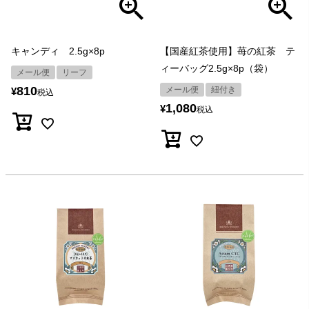
キャンディ 2.5g×8p
【国産紅茶使用】苺の紅茶 テ
ィーバッグ2.5g×8p（袋）
メール便
リーフ
810
メール便
紐付き
¥
税込
1,080
¥
税込