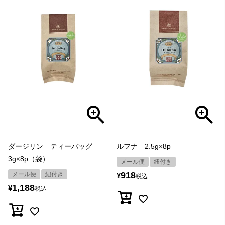
ダージリン ティーバッグ
ルフナ 2.5g×8p
3g×8p（袋）
メール便
紐付き
918
メール便
紐付き
¥
税込
1,188
¥
税込