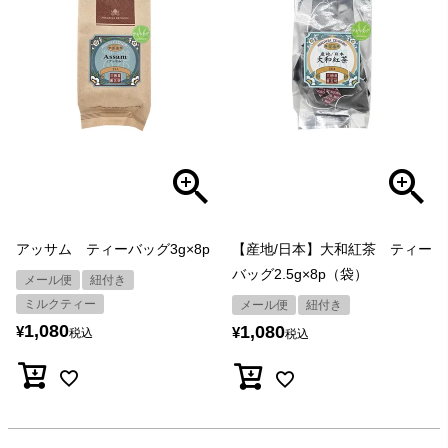
アッサム ティーバッグ3g×8p
【産地/日本】大和紅茶 ティー
バッグ2.5g×8p（袋）
メール便
紐付き
ミルクティー
メール便
紐付き
1,080
1,080
¥
¥
税込
税込