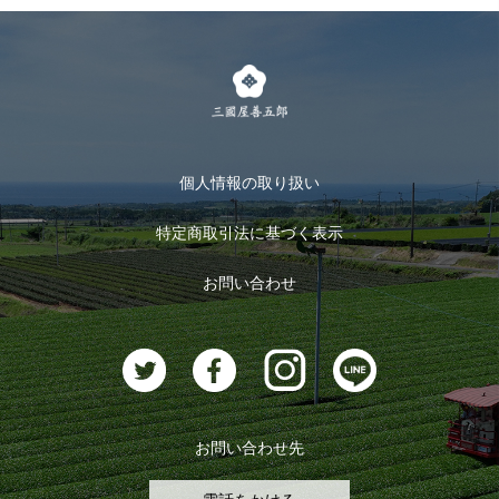
お得なまとめ買い
LINE登録
茶楽
キャンペーン
メルマガ登録
季節限定商品
メール便対応商品
マイページ
お茶のギフト
個人情報の取り扱い
ログイン
特定商取引法に基づく表示
おすすめのお茶
ログアウト
お問い合わせ
お茶に合うスイーツ
お問い合わせ先