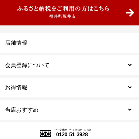
店舗情報
会員登録について
お得情報
新規会員登録
当店おすすめ
会員規約について
SDGs
アウトレットセール
ご注文の流れ
ご注文専用 平日 9:00〜17:00
0120-51-3928
式部の香りシリーズ