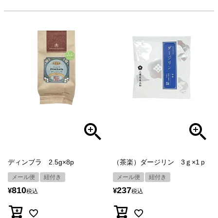
ディンブラ 2.5g×8p
（茶楽）ダージリン 3ｇ×1ｐ
メール便
紐付き
メール便
紐付き
810
237
¥
¥
税込
税込