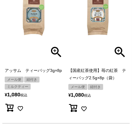
アッサム ティーバッグ3g×8p
【国産紅茶使用】苺の紅茶 テ
ィーバッグ2.5g×8p（袋）
メール便
紐付き
ミルクティー
メール便
紐付き
1,080
1,080
¥
¥
税込
税込