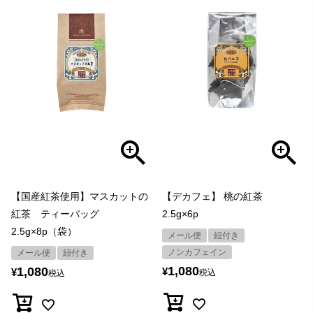
【国産紅茶使用】マスカットの
【デカフェ】 桃の紅茶
紅茶 ティーバッグ
2.5g×6p
2.5g×8p（袋）
メール便
紐付き
ノンカフェイン
メール便
紐付き
1,080
1,080
¥
¥
税込
税込