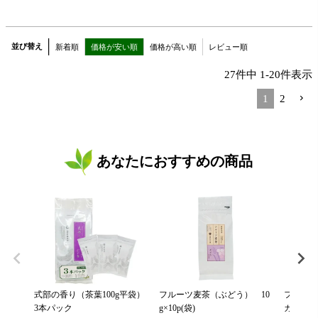
並び替え
新着順
価格が安い順
価格が高い順
レビュー順
27
件中
1
-
20
件表示
1
2
あなたにおすすめの商品
式部の香り（茶葉100g平袋）
フルーツ麦茶（ぶどう） 10
フルーツ
3本パック
g×10p(袋)
カット） 