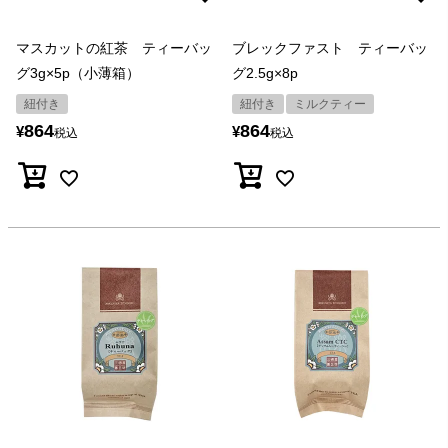
マスカットの紅茶 ティーバッ
ブレックファスト ティーバッ
グ3g×5p（小薄箱）
グ2.5g×8p
紐付き
紐付き
ミルクティー
864
864
¥
¥
税込
税込