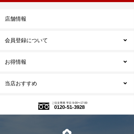
店舗情報
会員登録について
お得情報
新規会員登録
当店おすすめ
会員規約について
SDGs
アウトレットセール
ご注文の流れ
ご注文専用 平日 9:00〜17:00
0120-51-3928
式部の香りシリーズ
お得なまとめ買い
LINE登録
茶楽
キャンペーン