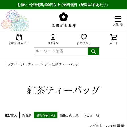
お買い上げ金額5,400円以上で送料無料（配送先1件あたり）
お買い物
検索
お買い物ガイド
ログイン
お気に入り
カート
トップページ
ティーバッグ
紅茶ティーバッグ
紅茶ティーバッグ
並び替え
新着順
価格が安い順
価格が高い順
レビュー順
27
件中
1
-
20
件表示