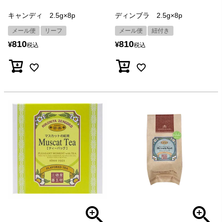
キャンディ 2.5g×8p
ディンブラ 2.5g×8p
メール便
リーフ
メール便
紐付き
810
810
¥
¥
税込
税込