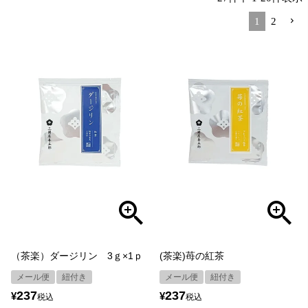
1
2
（茶楽）ダージリン 3ｇ×1ｐ
(茶楽)苺の紅茶
メール便
紐付き
メール便
紐付き
237
237
¥
¥
税込
税込