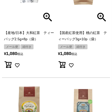
【産地/日本】大和紅茶 ティー
【国産紅茶使用】桃の紅茶 テ
バッグ2.5g×8p（袋）
ィーバッグ3g×10p（袋）
メール便
紐付き
メール便
紐付き
1,080
1,080
¥
¥
税込
税込