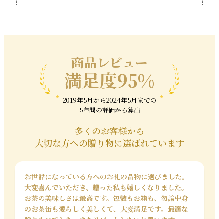
お中元やお歳暮などの贈り物に人気の日本茶。しかしお茶
は、一般的に弔辞の際に利用されることが多い品のため
「お葬式をイメージしてしまう」という方もいらっしゃい
ます。ただし地域によって考え方は異なりますし、結婚祝い
や出産祝いなどでは、お茶は縁起物としてギフトに選ばれ
る方も多くいらっしゃいます。特に新茶は縁起の良い言葉と
商品レビュー
して「無病息災長寿めでたし」といわれるほど、健康にも
満足度95%
良い飲み物とされております。お祝い事の場合はお葬式など
をイメージしにくい、季節の掛け紙や華やかでおしゃれな
包装紙で贈ると良いでしょう。
2019年5月から2024年5月までの
日本茶のギフトは、日持ちもするので特別な日の記念や手
5年間の評価から算出
土産、ちょっとしたお礼やお返しにも最適です。
三國屋善五郎ではかわいいパッケージのお茶も人気です。日
多くのお客様から
本茶好きな方には飲み比べ出来るセットや和菓子が入った
大切な方への贈り物に選ばれています
セットもおすすめ。普段お茶を飲まれない方へのプレゼント
にはティーバッグタイプや個包装タイプを選ばれると喜ばれ
ます。
高品質の茶葉を使用し、三國屋善五郎が丹精込めて作った
お世話になっている方へのお礼の品物に選びました。
上質なお茶のギフトを選んで、感謝の気持ちを伝えましょ
大変喜んでいただき、贈った私も嬉しくなりました。
う。
お茶の美味しさは最高です。包装もお箱も、勿論中身
のお茶缶も愛らしく美しくて、大変満足です。最適な