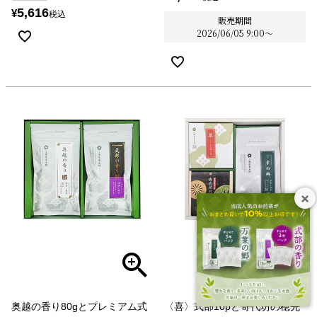
5,616
¥
税込
販売期間
2026/06/05 9:00
〜
奥越の香り80gとプレミアム式
〈喜〉式部10pと寄代坊の穂先