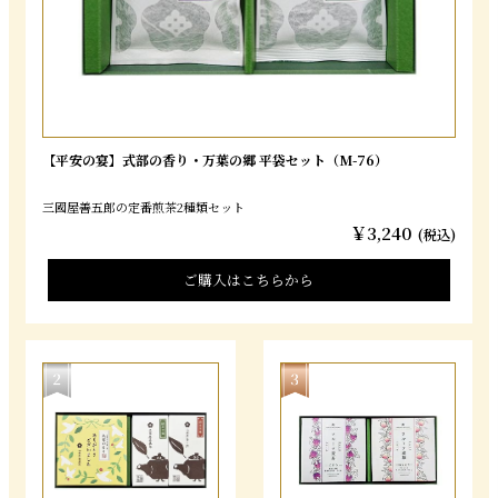
【平安の宴】式部の香り・万葉の郷 平袋セット（M-76）
三國屋善五郎の定番煎茶2種類セット
￥3,240
(税込)
ご購入はこちらから