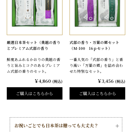
厳選日本茶セット（奥越の香り
式部の香り・万葉の郷セット
とプレミアム式部の香り
（M-100 16ｐセット）
鮮度あふれるかおりの奥越の香
一番人気の「式部の香り」と香
りと旨みとコクのあるプレミア
り高い「万葉の郷」を詰め合わ
ム式部の香りのセット。
せた特別なセット。
￥4,860
￥3,456
(税込)
(税込)
ご購入はこちらから
ご購入はこちらから
お祝いごとでも日本茶は贈っても大丈夫？