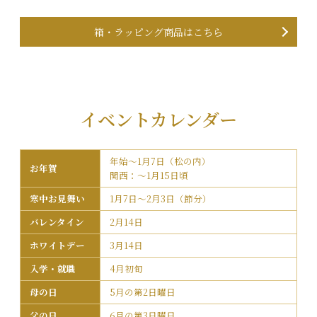
箱・ラッピング商品はこちら
イベントカレンダー
年始～1月7日（松の内）
お年賀
関西：～1月15日頃
寒中お見舞い
1月7日～2月3日（節分）
バレンタイン
2月14日
ホワイトデー
3月14日
入学・就職
4月初旬
母の日
5月の第2日曜日
父の日
6月の第3日曜日