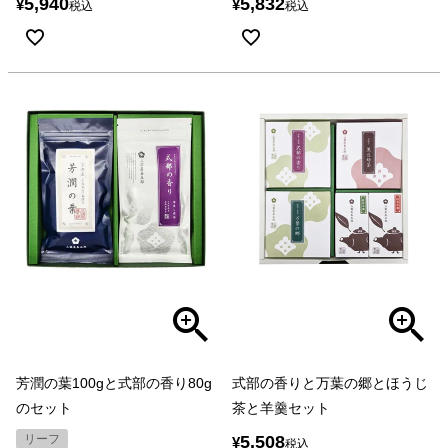
5,940
5,832
¥
¥
税込
税込
芳潤の葉100gと式部の香り80g
式部の香りと万葉の郷とほうじ
のセット
茶と羊羹セット
リーフ
5,508
¥
税込