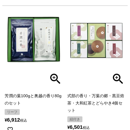
芳潤の葉100gと奥越の香り80g
式部の香り・万葉の郷・黒豆焙
のセット
茶・大和紅茶とどらやき4個セ
ット
リーフ
6,912
紐付き
¥
税込
6,501
¥
税込