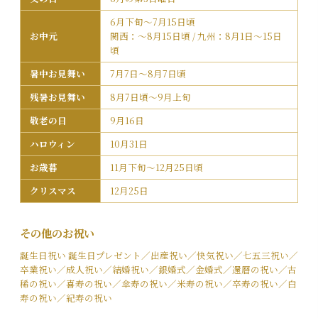
6月下旬～7月15日頃
お中元
関西：～8月15日頃 / 九州：8月1日～15日
頃
暑中お見舞い
7月7日～8月7日頃
残暑お見舞い
8月7日頃〜9月上旬
敬老の日
9月16日
ハロウィン
10月31日
お歳暮
11月下旬〜12月25日頃
クリスマス
12月25日
その他のお祝い
誕生日祝い 誕生日プレゼント／出産祝い／快気祝い／七五三祝い／
卒業祝い／成人祝い／結婚祝い／銀婚式／金婚式／還暦の祝い／古
稀の祝い／喜寿の祝い／傘寿の祝い／米寿の祝い／卒寿の祝い／白
寿の祝い／紀寿の祝い