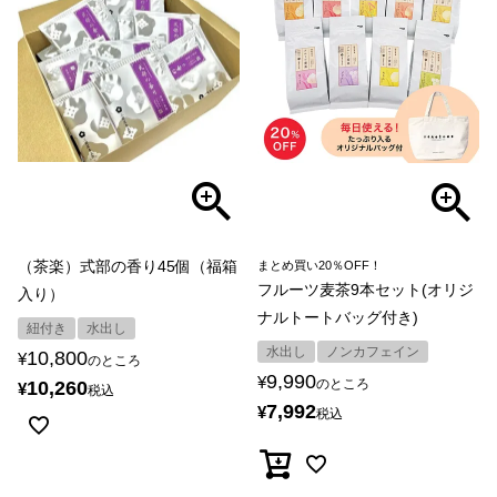
（茶楽）式部の香り45個（福箱
まとめ買い20％OFF！
フルーツ麦茶9本セット(オリジ
入り）
ナルトートバッグ付き)
紐付き
水出し
水出し
ノンカフェイン
10,800
¥
のところ
9,990
¥
のところ
10,260
¥
税込
7,992
¥
税込