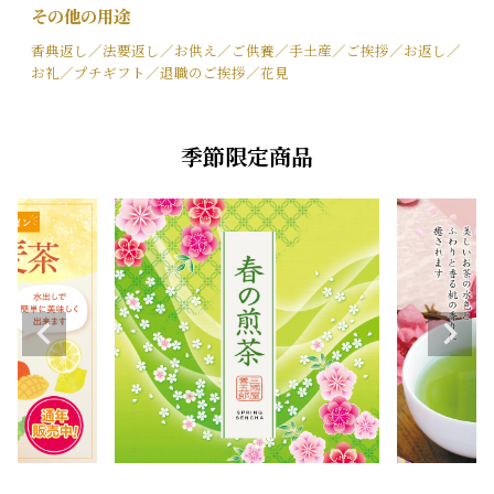
その他の用途
香典返し／法要返し／お供え／ご供養／手土産／ご挨拶／お返し／
お礼／プチギフト／退職のご挨拶／花見
季節限定商品